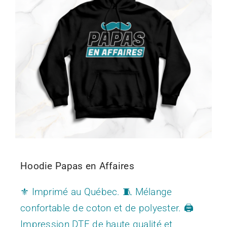
CONTACT
Hoodie Papas en Affaires
⚜️ Imprimé au Québec. 🧵 Mélange
confortable de coton et de polyester. 🖨️
Impression DTF de haute qualité et