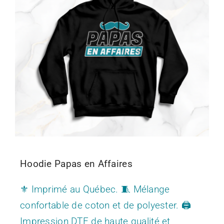
CONTACT
Hoodie Papas en Affaires
⚜️ Imprimé au Québec. 🧵 Mélange
confortable de coton et de polyester. 🖨️
Impression DTF de haute qualité et